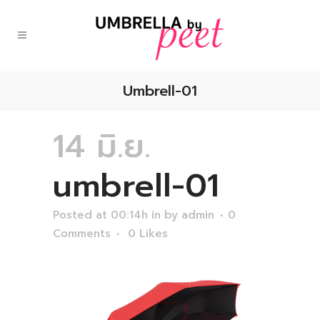
Umbrell-01
14 มิ.ย.
umbrell-01
Posted at 00:14h
in
by
admin
0
Comments
0
Likes