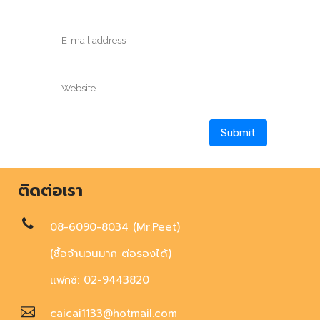
ติดต่อเรา
08-6090-8034 (Mr.Peet)
(ซื้อจำนวนมาก ต่อรองได้)
แฟกซ์: 02-9443820
caicai1133@hotmail.com