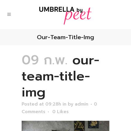
Our-Team-Title-Img
09 ก.พ.
our-
team-title-
img
Posted at 09:28h
in
by
admin
0
Comments
0
Likes