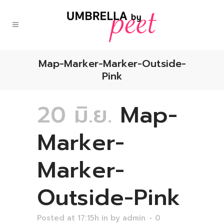
Map-Marker-Marker-Outside-
Pink
20 มิ.ย.
Map-
Marker-
Marker-
Outside-Pink
Posted at 17:15h
in
by
admin
0