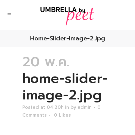
Home-Slider-Image-2.jpg
20 พ.ค.
home-slider-
image-2.jpg
Posted at 04:20h
in
by
admin
0
Comments
0
Likes