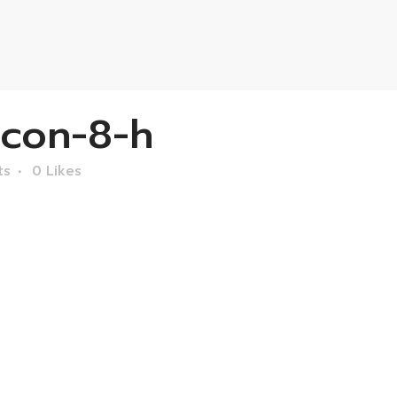
con-8-h
ts
0
Likes