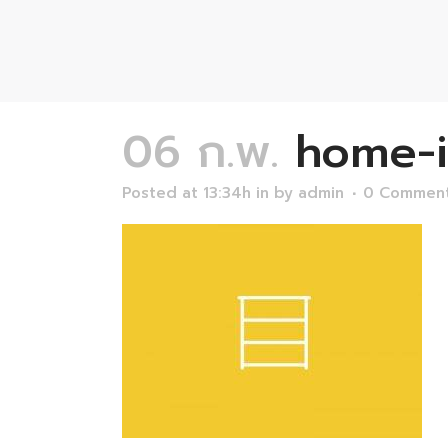
06 ก.พ.
home-i
Posted at 13:34h
in
by
admin
0 Commen