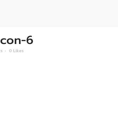
con-6
ts
0
Likes