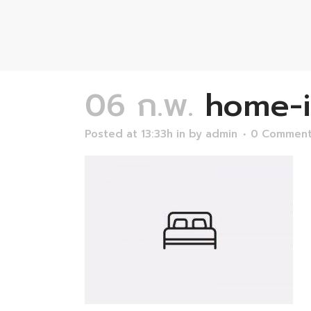
06 ก.พ.
home-i
Posted at 13:33h
in
by
admin
0 Commen