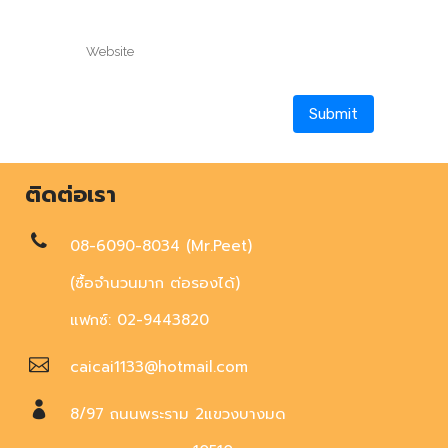
ติดต่อเรา
08-6090-8034 (Mr.Peet)
(ซื้อจำนวนมาก ต่อรองได้)
แฟกซ์: 02-9443820
caicai1133@hotmail.com
8/97 ถนนพระราม 2แขวงบางมด