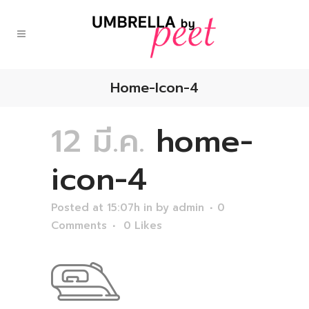
Home-Icon-4
12 มี.ค.
home-
icon-4
Posted at 15:07h
in
by
admin
0
Comments
0
Likes