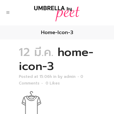
Home-Icon-3
12 มี.ค.
home-
icon-3
Posted at 15:06h
in
by
admin
0
Comments
0
Likes