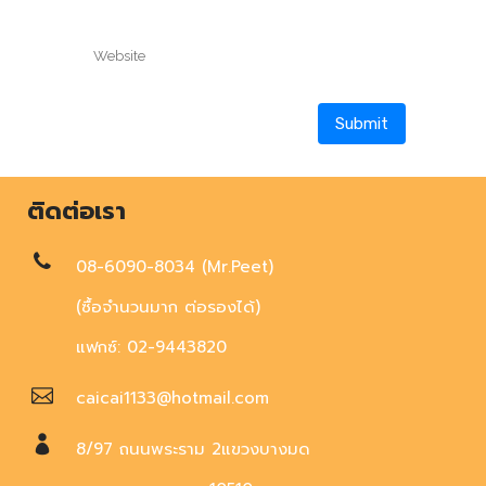
ติดต่อเรา
08-6090-8034 (Mr.Peet)
(ซื้อจำนวนมาก ต่อรองได้)
แฟกซ์: 02-9443820
caicai1133@hotmail.com
8/97 ถนนพระราม 2แขวงบางมด