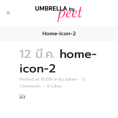
Home-Icon-2
12 มี.ค.
home-
icon-2
Posted at 15:01h
in
by
admin
0
Comments
0
Likes