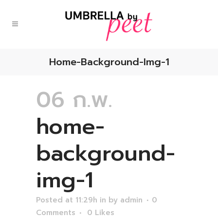
Home-Background-Img-1
06 ก.พ.
home-
background-
img-1
Posted at 11:29h
in
by
admin
0
Comments
0
Likes