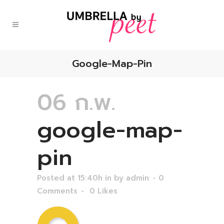
Google-Map-Pin
06 ก.พ.
google-map-
pin
Posted at 15:40h
in
by
admin
0
Comments
0
Likes