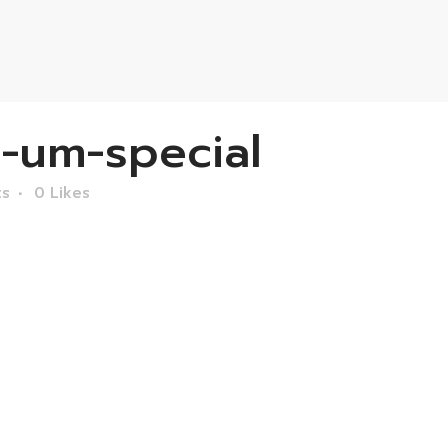
-um-special
ts
0
Likes