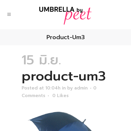
Product-Um3
15 มิ.ย.
product-um3
Posted at 10:04h
in
by
admin
0
Comments
0
Likes