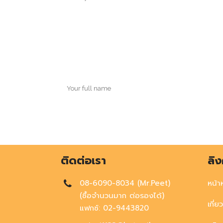
ติดต่อเรา
ลิง
08-6090-8034 (Mr.Peet)
หน้า
(ซื้อจำนวนมาก ต่อรองได้)
เกี่ย
แฟกซ์: 02-9443820