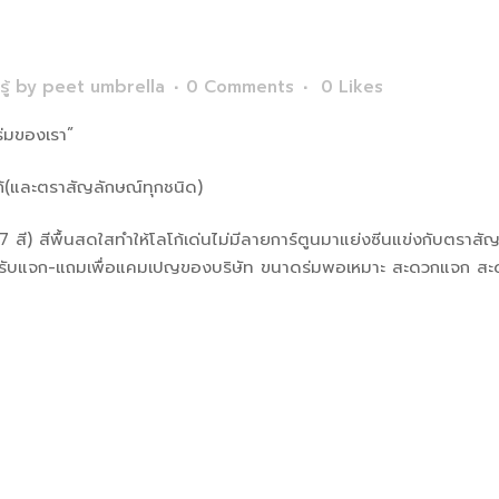
ู้
by
peet umbrella
0 Comments
0
Likes
ร่มของเรา”
ก้(และตราสัญลักษณ์ทุกชนิด)
ง 7 สี) สีพื้นสดใสทำให้โลโก้เด่นไม่มีลายการ์ตูนมาแย่งซีนแข่งกับ
หรับแจก-แถมเพื่อแคมเปญของบริษัท ขนาดร่มพอเหมาะ สะดวกแจก สะด