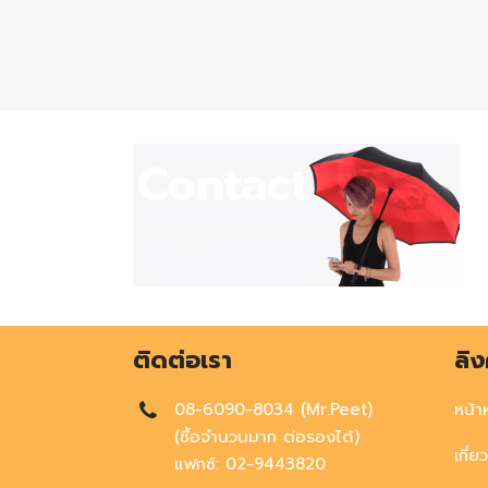
ติดต่อเรา
ลิง
08-6090-8034 (Mr.Peet)
หน้า
(ซื้อจำนวนมาก ต่อรองได้)
เกี่ย
แฟกซ์: 02-9443820